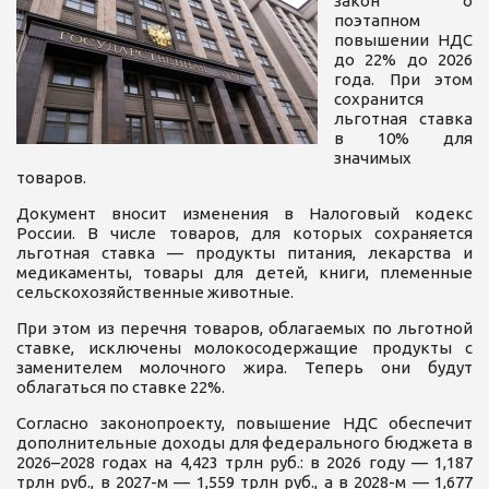
закон о
поэтапном
повышении НДС
до 22% до 2026
года. При этом
сохранится
льготная ставка
в 10% для
значимых
товаров.
Документ вносит изменения в Налоговый кодекс
России. В числе товаров, для которых сохраняется
льготная ставка — продукты питания, лекарства и
медикаменты, товары для детей, книги, племенные
сельскохозяйственные животные.
При этом из перечня товаров, облагаемых по льготной
ставке, исключены молокосодержащие продукты с
заменителем молочного жира. Теперь они будут
облагаться по ставке 22%.
Согласно законопроекту, повышение НДС обеспечит
дополнительные доходы для федерального бюджета в
2026–2028 годах на 4,423 трлн руб.: в 2026 году — 1,187
трлн руб., в 2027-м — 1,559 трлн руб., а в 2028-м — 1,677