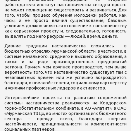
работодателя институт наставничества сегодня просто
не может полноценно существовать и развиваться. Для
того, чтобы процесс обучения молодежи работал, как
часы, а не просто влачил существование, базовым
условием должно являться отношение к наставничеству
как серьезному проекту и, следовательно, готовность
выделять под него ресурсы — людей, время, деньги.
Давние традиции наставничества сложились в
бюджетных отраслях Мурманской области, в частности, в
системе начального, среднего и высшего образования, а
также и на ряде производственных предприятий
региона. Причем, чем крупнее производство, тем выше
вероятность того, что наставничество существует там с
незапамятных времен или же успешно возрождается,
благодаря, в немалой степени, социальному партнерству
и усилиям профсоюзных лидеров и активистов.
Интереснейшие проекты по развитию современной
системы наставничества реализуются на Ковдорском
горно-обогатительном комбинате, в АО «Апатит», в ОАО
«Мурманская ТЭЦ», во многих организациях бюджетного
сектора – прежде всего, благодаря энергии,
настойчивости, принципиальности и компетентности
социальных партнеров.