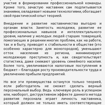
участие в формировании профессиональной команды.
Кроме того, зачастую наставник сам подпитывается
знаниями, овладевает новыми технологиями, обогащает
свой практический опыт теорией.
Внедрение и развитие наставничества выгодно и
органам власти. Занятость молодежи, развитие ее
профессиональных навыков и интеллектуального
уровня, наличие у молодых людей старших товарищей,
помогающих в решении многих проблем, как на работе,
так и в быту, приводят к стабильности в обществе (это
особенно характерно для моногородов), уменьшают
отток населения из региона, минимизируют
молодежную преступность и, как свидетельствует
статистика, даже снижают уровень семейного насилия.
Более того, увеличиваются налоговые
поступления в
бюджет – благодаря росту производительности труда и
увеличению прибыли предприятий.
Но все эти преимущества останутся только теорией,
если работодатель не сможет сделать верный
персональный выбор. Ведь ключевую роль в успешном
или, наоборот, деструктивном эффекте данного метода
развития персонала играет личность наставника,
который должен не только иметь соответствующие