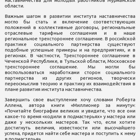
наставничества для молодых работников Мурманской
области.
Важным шагом в развитии института наставничества
могло бы стать и включение соответствующих
положений в коллективные договоры, региональные
отраслевые тарифные соглашения и в наше
региональное трехстороннее соглашение. В российской
практике социального партнерства существуют
подобные успешные примеры и на предприятиях, и в
регионах. В частности, Трехстороннее соглашение в
Чеченской Республике, в Тульской области, Московское
трехстороннее соглашение. Мы могли бы
воспользоваться наработками сторон социального
партнерства из других регионов, творчески
переосмыслив теорию и практику их взаимодействия в
плане развития института наставничества.
Завершить свое выступление хочу словами Роберта
Аллена, автора книги «Миллионер за минуту»:
«Почитайте биографии великих и увидите, что все они
какое-то время «ходили в подмастерьях» у мастера или
даже у нескольких мастеров. Так что, если хотите
достигнуть величия, известности или высочайшего
успеха, придется найти себе мастера и поступить к нему
в подмастерья».