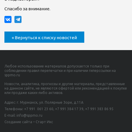
Спасибо за внимание.
« Вернуться к списку новостей
Любое использование материалов допускается только при
соблюдении правил перепечатки и при наличии гиперссылки на
sppmo.ru
Новости, аналитика, прогнозы и другие материалы, представленные
на данном сайте, не являются офертой или рекомендацией к покупке
или продаже каких-либо активов.
Адрес: г. Мурманск, ул. Полярные Зори, д.11А
Телефоны:
+7 991 061 23 60,
+7 991 384 17 39, +7 991 383 86 95
E-mail: info@sppmo.ru
Создание сайта – Старт Икс