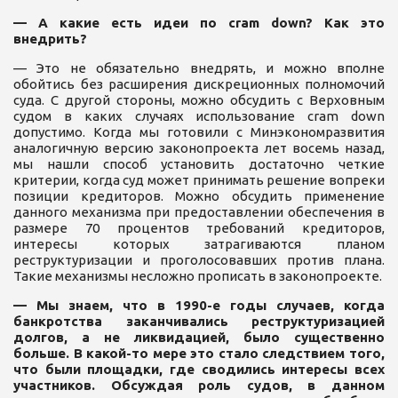
— А какие есть идеи по cram down? Как это
внедрить?
— Это не обязательно внедрять, и можно вполне
обойтись без расширения дискреционных полномочий
суда. С другой стороны, можно обсудить с Верховным
судом в каких случаях использование cram down
допустимо. Когда мы готовили с Минэкономразвития
аналогичную версию законопроекта лет восемь назад,
мы нашли способ установить достаточно четкие
критерии, когда суд может принимать решение вопреки
позиции кредиторов. Можно обсудить применение
данного механизма при предоставлении обеспечения в
размере 70 процентов требований кредиторов,
интересы которых затрагиваются планом
реструктуризации и проголосовавших против плана.
Такие механизмы несложно прописать в законопроекте.
— Мы знаем, что в 1990-е годы случаев, когда
банкротства заканчивались реструктуризацией
долгов, а не ликвидацией, было существенно
больше. В какой-то мере это стало следствием того,
что были площадки, где сводились интересы всех
участников. Обсуждая роль судов, в данном