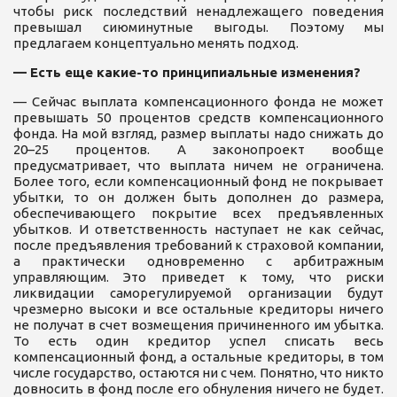
чтобы риск последствий ненадлежащего поведения
превышал сиюминутные выгоды. Поэтому мы
предлагаем концептуально менять подход.
— Есть еще какие-то принципиальные изменения?
— Сейчас выплата компенсационного фонда не может
превышать 50 процентов средств компенсационного
фонда. На мой взгляд, размер выплаты надо снижать до
20–25 процентов. А законопроект вообще
предусматривает, что выплата ничем не ограничена.
Более того, если компенсационный фонд не покрывает
убытки, то он должен быть дополнен до размера,
обеспечивающего покрытие всех предъявленных
убытков. И ответственность наступает не как сейчас,
после предъявления требований к страховой компании,
а практически одновременно с арбитражным
управляющим. Это приведет к тому, что риски
ликвидации саморегулируемой организации будут
чрезмерно высоки и все остальные кредиторы ничего
не получат в счет возмещения причиненного им убытка.
То есть один кредитор успел списать весь
компенсационный фонд, а остальные кредиторы, в том
числе государство, остаются ни с чем. Понятно, что никто
довносить в фонд после его обнуления ничего не будет.