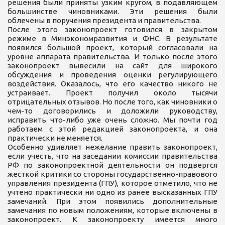
решения были приняты узким кругом, в подавляющем
большинстве чиновниками. Эти решения были
облечены в поручения президента и правительства.
После этого законопроект готовился в закрытом
режиме в Минэкономразвития и ФНС. В результате
появился большой проект, который согласовали на
уровне аппарата правительства. И только после этого
законопроект вывесили на сайт для широкого
обсуждения и проведения оценки регулирующего
воздействия. Оказалось, что его качество никого не
устраивает. Проект получил около тысячи
отрицательных отзывов. Но после того, как чиновники о
чем-то договорились и доложили руководству,
исправить что-либо уже очень сложно. Мы почти год
работаем с этой редакцией законопроекта, и она
практически не меняется.
Особенно удивляет нежелание править законопроект,
если учесть, что на заседании комиссии правительства
РФ по законопроектной деятельности он подвергся
жесткой критики со стороны государственно-правового
управления президента (ГПУ), которое отметило, что не
учтено практически ни одно из ранее высказанных ГПУ
замечаний. При этом появились дополнительные
замечания по новым положениям, которые включены в
законопроект. К законопроекту имеется много