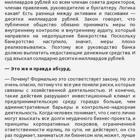
миллиардов рублей ко всем членам совета директоров,
членам правления, руководителю и бухгалтеру. Логика
какая? Есть разница между активами и пассивами —
десятки миллиардов рублей. Закон говорит, что
публичное общество обязано принимать меры по
внутреннему контролю и внутреннему аудиту, который
направлен на недопущение банкротства. Поскольку
банкротство наступило, значит, меры плохо
реализовывались. Поэтому все руководство банка
должно выплатить недостающие денежные средства. И
суд взыскал солидарно десятки миллиардов рублей.
— Это же и правда абсурд.
— Почему? Формально это соответствует закону. Но это
очень опасно, потому что все уже поняли риски, которые
связаны с хозяйственной деятельностью. И конечно,
такие действия разрушают инвестиционный климат и
предпринимательскую среду гораздо больше, чем
административные барьеры и контрольно-надзорная
деятельность. Когда человек понимает, что с него лично
могут взыскать все долги неудачного бизнес-проекта, и
принципы корпоративных покровов, ограниченной
ответственности юрлиц, по сути, не действуют, он сто
раз подумает, заниматься ли бизнесом или, может, лучше