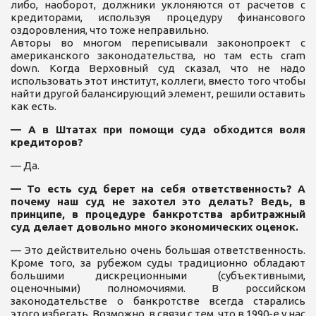
либо, наоборот, должники уклоняются от расчетов с
кредиторами, используя процедуру финансового
оздоровления, что тоже неправильно.
Авторы во многом переписывали законопроект с
американского законодательства, но там есть cram
down. Когда Верховный суд сказал, что не надо
использовать этот институт, коллеги, вместо того чтобы
найти другой балансирующий элемент, решили оставить
как есть.
— А в Штатах при помощи суда обходится воля
кредиторов?
— Да.
— То есть суд берет на себя ответственность? А
почему наш суд не захотел это делать? Ведь, в
принципе, в процедуре банкротства арбитражный
суд делает довольно много экономических оценок.
— Это действительно очень большая ответственность.
Кроме того, за рубежом суды традиционно обладают
большими дискреционными (субъективными,
оценочными) полномочиями. В российском
законодательстве о банкротстве всегда старались
этого избегать. Возможно, в связи с тем, что в 1990-е у нас