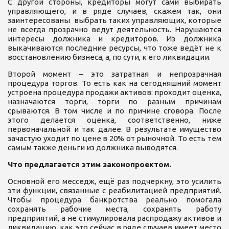
С другой стороны, кредиторы могут сами выбирать
управляющего, и в ряде случаев, скажем так, они
заинтересованы выбрать таких управляющих, которые
не всегда прозрачно ведут деятельность. Нарушаются
интересы должника и кредиторов. Из должника
выкачиваются последние ресурсы, что тоже ведёт не к
восстановлению бизнеса, а, по сути, к его ликвидации.
Второй момент – это затратная и непрозрачная
процедура торгов. То есть как на сегодняшний момент
устроена процедура продажи активов: проходит оценка,
назначаются торги, торги по разным причинам
срываются. В том числе и по причине сговора. После
этого делается оценка, соответственно, ниже
первоначальной и так далее. В результате имущество
зачастую уходит по цене в 20% от рыночной. То есть тем
самым также деньги из должника выводятся.
Что предлагается этим законопроектом.
Основной его месседж, ещё раз подчеркну, это усилить
эти функции, связанные с реабилитацией предприятий.
Чтобы процедура банкротства реально помогала
сохранять рабочие места, сохранять работу
предприятий, а не стимулировала распродажу активов и
ликвидацию, как это сейчас в ряде случаев имеет место