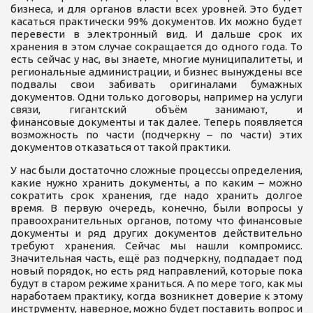
бизнеса, и для органов власти всех уровней. Это будет
касаться практически 99% документов. Их можно будет
перевести в электронный вид. И дальше срок их
хранения в этом случае сокращается до одного года. То
есть сейчас у нас, вы знаете, многие муниципалитеты, и
региональные администрации, и бизнес вынуждены все
подвалы свои забивать оригиналами бумажных
документов. Одни только договоры, например на услуги
связи, гигантский объём занимают, и
финансовые документы и так далее. Теперь появляется
возможность по части (подчеркну – по части) этих
документов отказаться от такой практики.
У нас были достаточно сложные процессы определения,
какие нужно хранить документы, а по каким – можно
сократить срок хранения, где надо хранить долгое
время. В первую очередь, конечно, были вопросы у
правоохранительных органов, потому что финансовые
документы и ряд других документов действительно
требуют хранения. Сейчас мы нашли компромисс.
Значительная часть, ещё раз подчеркну, подпадает под
новый порядок, но есть ряд направлений, которые пока
будут в старом режиме храниться. А по мере того, как мы
наработаем практику, когда возникнет доверие к этому
инструменту, наверное, можно будет поставить вопрос и