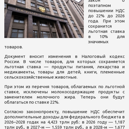
закон о
поэтапном
повышении НДС
до 22% до 2026
года. При этом
сохранится
льготная ставка
в 10% для
значимых
товаров.
Документ вносит изменения в Налоговый кодекс
России. В числе товаров, для которых сохраняется
льготная ставка — продукты питания, лекарства и
медикаменты, товары для детей, книги, племенные
сельскохозяйственные животные.
При этом из перечня товаров, облагаемых по льготной
ставке, исключены молокосодержащие продукты с
заменителем молочного жира. Теперь они будут
облагаться по ставке 22%.
Согласно законопроекту, повышение НДС обеспечит
дополнительные доходы для федерального бюджета в
2026–2028 годах на 4,423 трлн руб.: в 2026 году — 1,187
трлн руб., в 2027-м — 1,559 трлн руб., а в 2028-м — 1,677