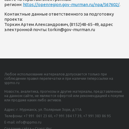
регион»:
https://openregion.gov-murman.ru/npa/567602/
.
Контактные данные ответственного за подготовку
проекта:
Торкин Артем Александрович, (8152)48-65-49, адрес
электронной почты: torkin@gov-murman.ru
Любое использование материалов допускается только при
соблюдении правил перепечатки и при наличии гиперссылки на
sppmo.ru
Новости, аналитика, прогнозы и другие материалы, представленные
на данном сайте, не являются офертой или рекомендацией к покупке
или продаже каких-либо активов.
Адрес: г. Мурманск, ул. Полярные Зори, д.11А
Телефоны:
+7 991 061 23 60,
+7 991 384 17 39, +7 991 383 86 95
E-mail: info@sppmo.ru
Создание сайта – Старт Икс