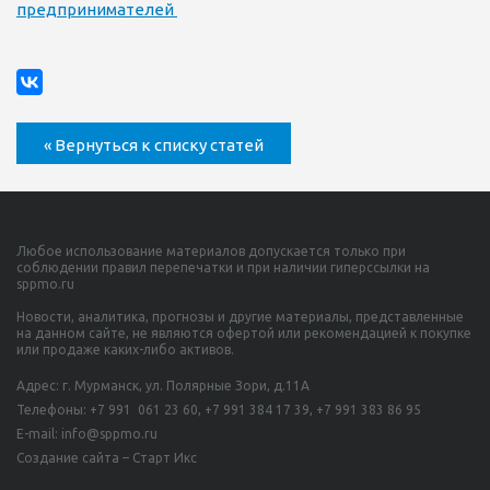
предпринимателей
« Вернуться к списку статей
Любое использование материалов допускается только при
соблюдении правил перепечатки и при наличии гиперссылки на
sppmo.ru
Новости, аналитика, прогнозы и другие материалы, представленные
на данном сайте, не являются офертой или рекомендацией к покупке
или продаже каких-либо активов.
Адрес: г. Мурманск, ул. Полярные Зори, д.11А
Телефоны:
+7 991 061 23 60,
+7 991 384 17 39, +7 991 383 86 95
E-mail: info@sppmo.ru
Создание сайта – Старт Икс